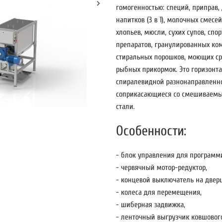
гомогенностью: специй, приправ, 
напитков (3 в 1), молочных смесе
хлопьев, мюсли, сухих супов, сп
препаратов, гранулированных ко
стиральных порошков, моющих сре
рыбных прикормок. Это горизонт
спиралевидной разнонаправленно
соприкасающиеся со смешиваемы
стали.
Особенности:
- блок управления для программ
- червячный мотор-редуктор,
- концевой выключатель на дверц
- колеса для перемещения,
- шиберная задвижка,
- ленточный выгрузчик ковшового