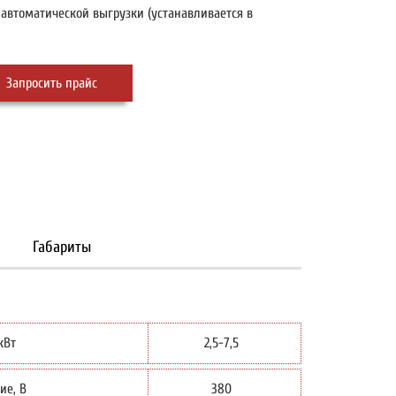
автоматической выгрузки (устанавливается в
Запросить прайс
Габариты
кВт
2,5-7,5
ие, В
380