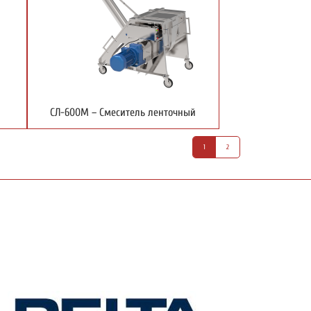
СЛ-600М – Смеситель ленточный
1
2