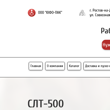
г. Ростов-на
ООО "ЮФО-ПАК"
ул. Совхозная
Ра
Нуж
Главная
О компании
Каталог
Доставка и пуско
СЛ
Т-500