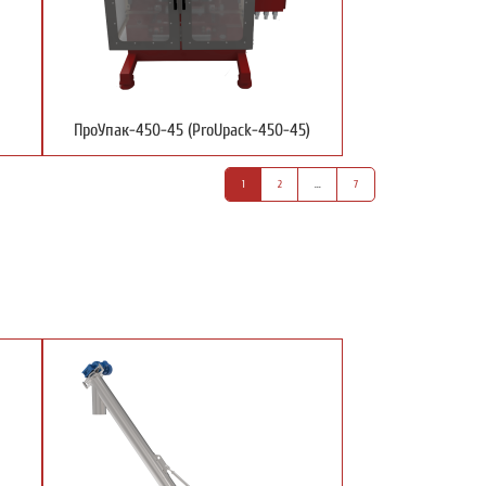
ПроУпак-450-45 (ProUpack-450-45)
1
2
...
7