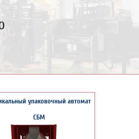
о
икальный упаковочный автомат
СБМ