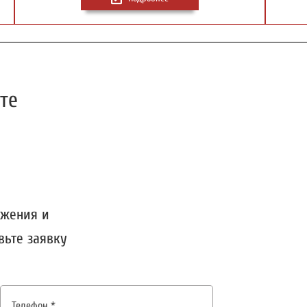
те
ожения и
вьте заявку