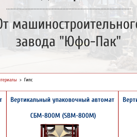
От машиностроительног
завода "Юфо-Пак"
атериалы
>
Гипс
т
Вертикальный упаковочный автомат
Верт
СБМ-800М (SBM-800M)