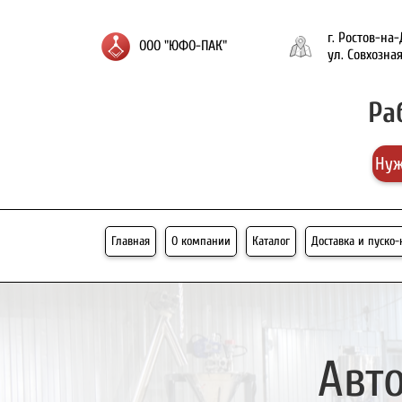
г. Ростов-на
ООО "ЮФО-ПАК"
ул. Совхозная
Ра
Нуж
Главная
О компании
Каталог
Доставка и пуско
Авт