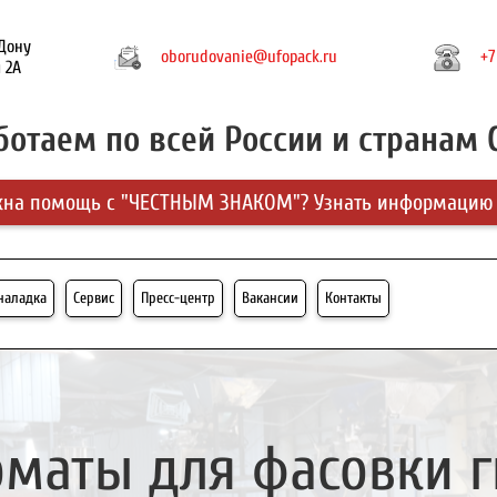
-Дону
oborudovanie@ufopack.ru
+7
 2А
ботаем по всей России и странам 
на помощь с "ЧЕСТНЫМ ЗНАКОМ"? Узнать информацию
-наладка
Сервис
Пресс-центр
Вакансии
Контакты
оматы для фасовки г