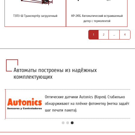
ТЗП3-Ш Транспортёр загрузочный
HP-241G Автоматический встраиваемый
датер с термолентой
1
2
...
4
Автоматы построены из надёжных
комплектующих
я
Оптические датчики Autonics (Корея). Стабильно
обнаруживают на плёнке фотометку (метка задаёт
шаг печати пакета).