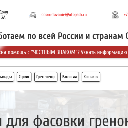
-Дону
oborudovanie@ufopack.ru
+7
 2А
ботаем по всей России и странам 
на помощь с "ЧЕСТНЫМ ЗНАКОМ"? Узнать информацию
-наладка
Сервис
Пресс-центр
Вакансии
Контакты
 для фасовки гренок