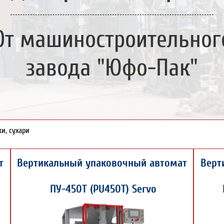
От машиностроительног
завода "Юфо-Пак"
ки, сухари
т
Вертикальный упаковочный автомат
Верт
ПУ-450Т (PU450T) Servo