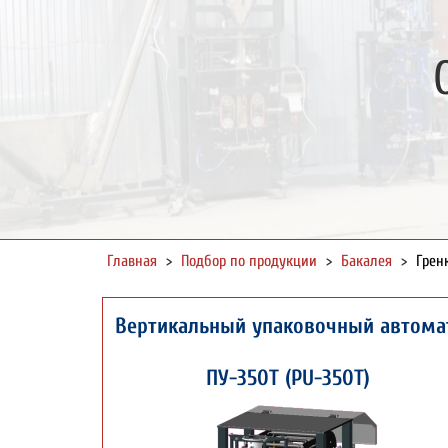
Главная
>
Подбор по продукции
>
Бакалея
>
Грен
Вертикальный упаковочный автома
ПУ-350Т (PU-350T)