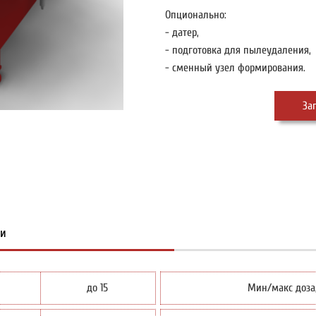
Опционально:
- датер,
- подготовка для пылеудаления,
- сменный узел формирования.
За
Фото с объемно-ротор
ки
до 15
Мин/макс доза