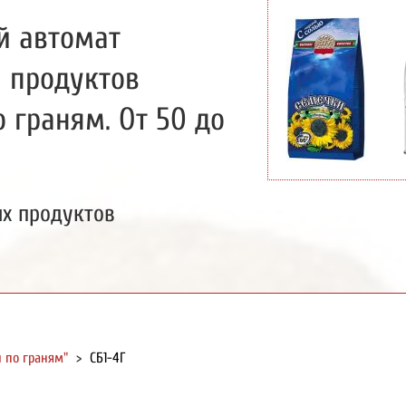
й автомат
и продуктов
 граням. От 50 до
х продуктов
й по граням"
>
СБ1-4Г