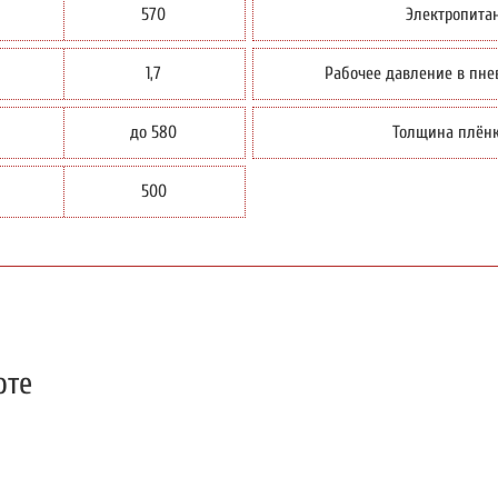
570
Электропитан
1,7
Рабочее давление в пне
до 580
Толщина плён
500
оте