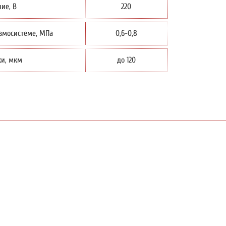
ие, В
220
вмосистеме, МПа
0,6-0,8
ки, мкм
до 120