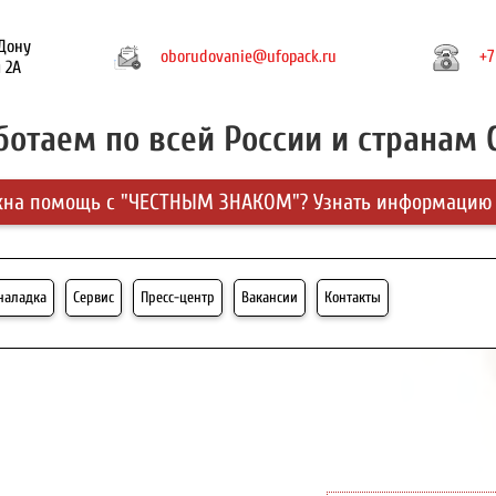
-Дону
oborudovanie@ufopack.ru
+7
 2А
ботаем по всей России и странам 
на помощь с "ЧЕСТНЫМ ЗНАКОМ"? Узнать информацию
-наладка
Сервис
Пресс-центр
Вакансии
Контакты