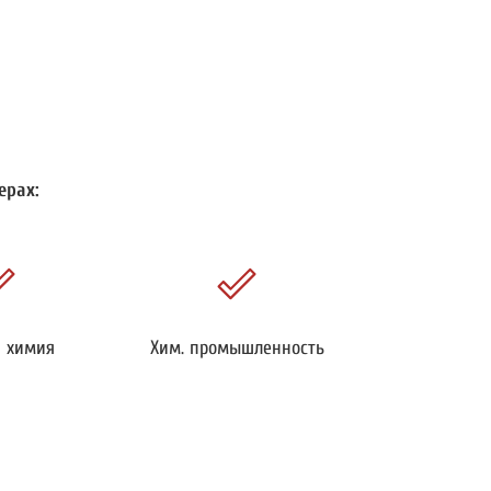
ерах:
я химия
Хим. промышленность