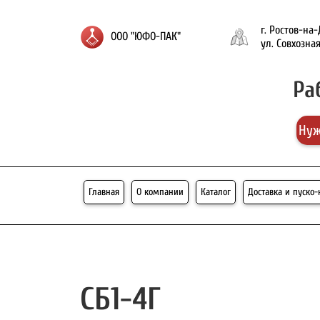
г. Ростов-на
ООО "ЮФО-ПАК"
ул. Совхозная
Ра
Нуж
Главная
О компании
Каталог
Доставка и пуско
СБ1-4Г