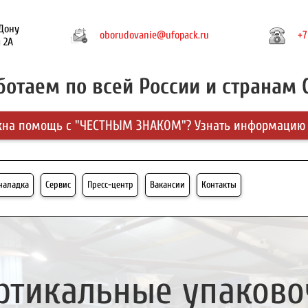
-Дону
oborudovanie@ufopack.ru
+7
 2А
ботаем по всей России и странам 
на помощь с "ЧЕСТНЫМ ЗНАКОМ"? Узнать информацию
-наладка
Сервис
Пресс-центр
Вакансии
Контакты
ртикальные упаково