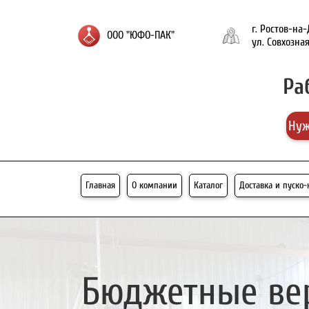
г. Ростов-на
ООО "ЮФО-ПАК"
ул. Совхозная
Ра
Нуж
Главная
О компании
Каталог
Доставка и пуско
Бюджетные ве