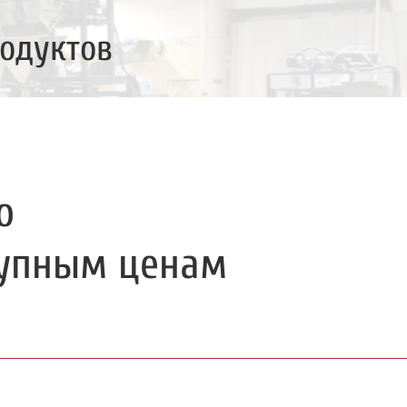
одуктов
о
тупным ценам