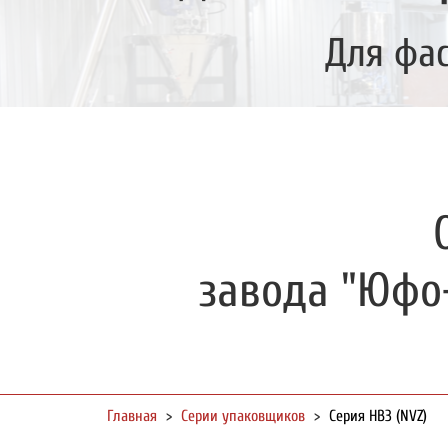
Для фа
завода "Юфо
Главная
>
Серии упаковщиков
>
Серия НВЗ (NVZ)