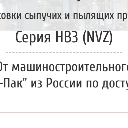
совки сыпучих и пылящих пр
Серия НВЗ (NVZ)
От машиностроительног
-Пак" из России по дос