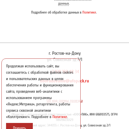
данных
.
Подробнее об обработке данных в
Политике
.
г. Ростов-на-Дону
ул. Совхозная зд 2/1
Продолжая использовать сайт, вы
+7 928 188 48 34
соглашаетесь с обработкой файлов cookies
и пользовательских данных в целях
oborudovanie@ufopack.ru
обеспечения работы и функционирования
сайта, проведения веб-аналитики с
использованием программы
QR код схемы проезда
«Яндекс.Метрика», ретаргетинга, работы
сервиса сквозной аналитики
Общество с ограниченной ответственностью «ЮФО-ПАК», ИНН 6168103575, ОГРН
«Коллтрекинг». Подробнее в
Политике
.
1186196030129
Юридический адрес: 344055 г. Ростов-на-Дону, ул. Совхозная зд 2/1
Принять