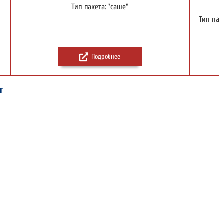
Тип пакета: "саше"
Тип па
Подробнее
т