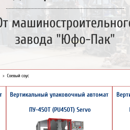
От машиностроительног
завода "Юфо-Пак"
>
Соевый соус
т
Вертикальный упаковочный автомат
Верт
ПУ-450Т (PU450T) Servo