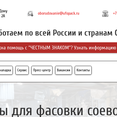
-Дону
oborudovanie@ufopack.ru
+7
 2А
ботаем по всей России и странам 
на помощь с "ЧЕСТНЫМ ЗНАКОМ"? Узнать информацию
-наладка
Сервис
Пресс-центр
Вакансии
Контакты
ы для фасовки соево