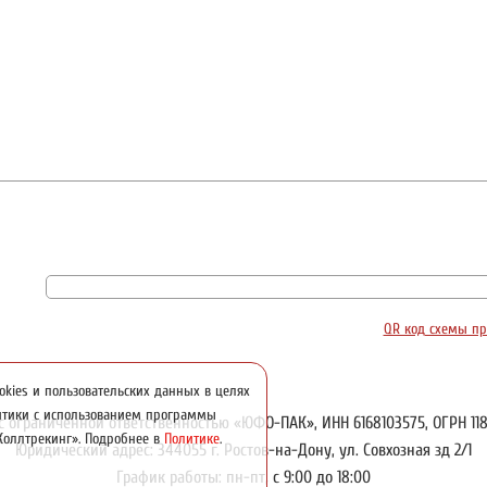
QR код схемы пр
okies и пользовательских данных в целях
литики с использованием программы
с ограниченной ответственностью «ЮФО-ПАК», ИНН 6168103575, ОГРН 118
«Коллтрекинг». Подробнее в
Политике
.
Юридический адрес: 344055 г. Ростов-на-Дону, ул. Совхозная зд 2/1
График работы: пн-пт, с 9:00 до 18:00