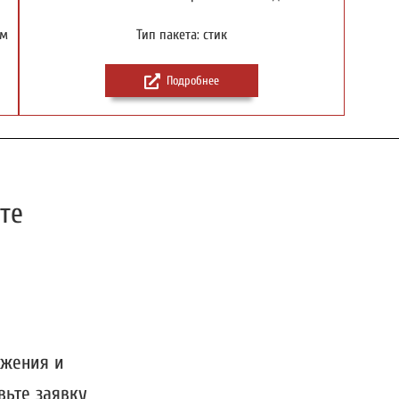
ом
Тип пакета: стик
Подробнее
те
ожения и
вьте заявку