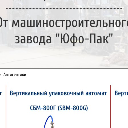
От машиностроительног
завода "Юфо-Пак"
>
Антисептики
т
Вертикальный упаковочный автомат
Верт
СБМ-800Г (SBM-800G)