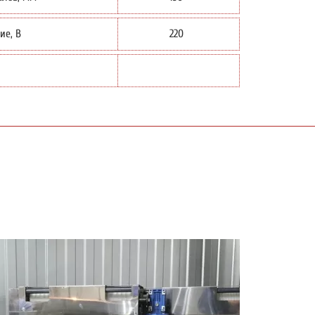
ие, В
220