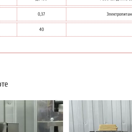
0,37
Электропитан
40
оте