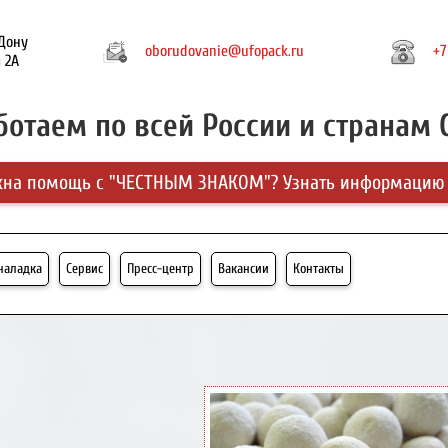
-Дону
oborudovanie@ufopack.ru
+7
 2А
ботаем по всей России и странам 
на помощь с "ЧЕСТНЫМ ЗНАКОМ"? Узнать информацию
-наладка
Сервис
Пресс-центр
Вакансии
Контакты