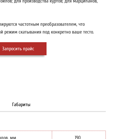
йлов; для производства куртов; для марципанов,
лируются частотным преобразователем, что
й режим скатывания под конкретно ваше тесто.
Запросить прайс
Габариты
алов, мм
190