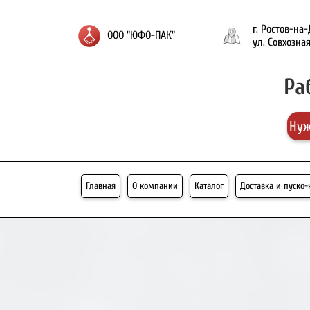
г. Ростов-на
ООО "ЮФО-ПАК"
ул. Совхозная
Ра
Нуж
Главная
О компании
Каталог
Доставка и пуско