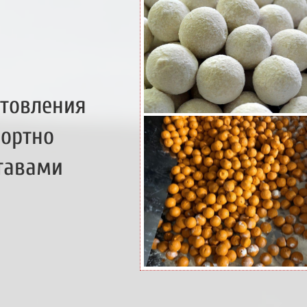
отовления
фортно
ставами